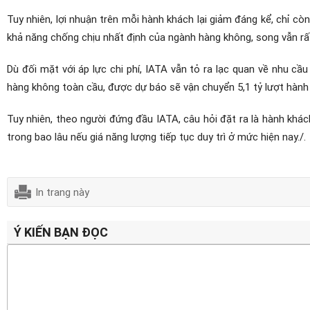
Tuy nhiên, lợi nhuận trên mỗi hành khách lại giảm đáng kể, chỉ c
khả năng chống chịu nhất định của ngành hàng không, song vẫn rất
Dù đối mặt với áp lực chi phí, IATA vẫn tỏ ra lạc quan về nhu cầ
hàng không toàn cầu, được dự báo sẽ vận chuyển 5,1 tỷ lượt hành
Tuy nhiên, theo người đứng đầu IATA, câu hỏi đặt ra là hành khá
trong bao lâu nếu giá năng lượng tiếp tục duy trì ở mức hiện nay./.
In trang này
Ý KIẾN BẠN ĐỌC