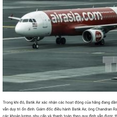
Trong khi đó, Batik Air xác nhận các hoạt động của hãng đang dần
vẫn duy trì ổn định. Giám đốc điều hành Batik Air, ông Chandran R
các khoản lương, phụ cấp và thanh toán theo quy định vẫn được t