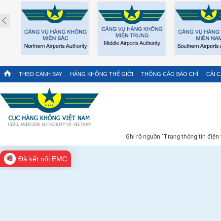
Prev
THEO CÁNH BAY
HÀNG KHÔNG THẾ GIỚI
THÔNG CÁO BÁO CHÍ
CẢI 
Ghi rõ nguồn 'Trang thông tin điện
Đã kết nối EMC