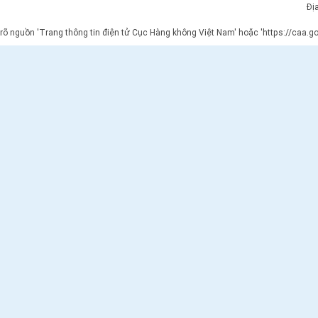
Đị
 rõ nguồn 'Trang thông tin điện tử Cục Hàng không Việt Nam' hoặc 'https://caa.gov