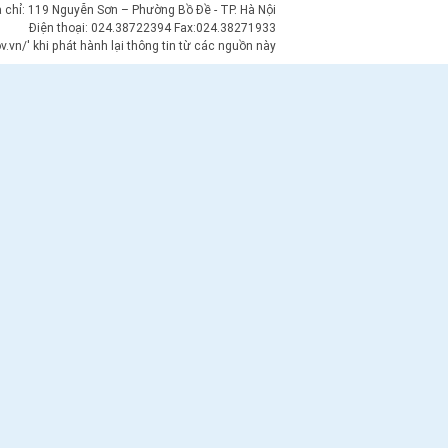
a chỉ: 119 Nguyễn Sơn – Phường Bồ Đề - TP. Hà Nội
Điện thoại: 024.38722394 Fax:024.38271933
.vn/' khi phát hành lại thông tin từ các nguồn này