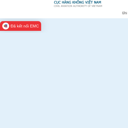
Ghi
Đã kết nối EMC