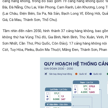
cảng hàng không, trong đó bao gồm 19 cảng hàng không quốc tế (
Bài, Đà Nẵng, Chu Lai, Vân Phong, Cam Ranh, Liên Khương, Long 
(Lai Châu, Điện Biên, Sa Pa, Nà Sản, Bạch Long Vĩ, Đồng Hới, Qu
Giá, Cà Mau, Thành Sơn, Thổ Chu).
Tầm nhìn đến năm 2050, hình thành 37 cảng hàng không, bao gồm
không thứ hai Vùng Thủ đô, Gia Bình, Ninh Bình, Thọ Xuân, Vinh,
Sơn Nhất, Cần Thơ, Phú Quốc, Côn Đảo); 17 cảng hàng không nội đị
Cát, Tuy Hòa, Pleiku, Buôn Ma Thuột, Măng Đen, Thành Sơn, Phan 