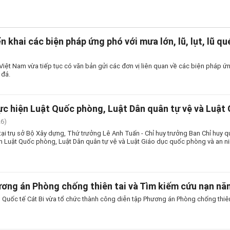
ển khai các biện pháp ứng phó với mưa lớn, lũ, lụt, lũ qu
ệt Nam vừa tiếp tục có văn bản gửi các đơn vị liên quan về các biện pháp ứng p
 đá.
ực hiện Luật Quốc phòng, Luật Dân quân tự vệ và Luật
26)
tại trụ sở Bộ Xây dựng, Thứ trưởng Lê Anh Tuấn - Chỉ huy trưởng Ban Chỉ huy q
ện Luật Quốc phòng, Luật Dân quân tự vệ và Luật Giáo dục quốc phòng và an ni
ương án Phòng chống thiên tai và Tìm kiếm cứu nạn n
Quốc tế Cát Bi vừa tổ chức thành công diễn tập Phương án Phòng chống thiên