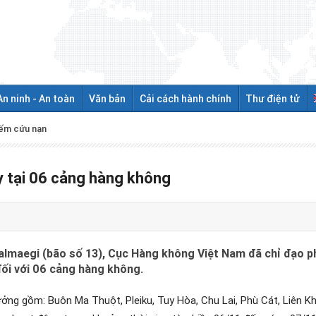
An ninh - An toàn
Văn bản
Cải cách hành chính
Thư điện tử
iếm cứu nạn
y tại 06 cảng hàng không
Kalmaegi (bão số 13), Cục Hàng không Việt Nam đã chỉ đạo 
đối với 06 cảng hàng không.
ởng gồm: Buôn Ma Thuột, Pleiku, Tuy Hòa, Chu Lai, Phù Cát, Liên K