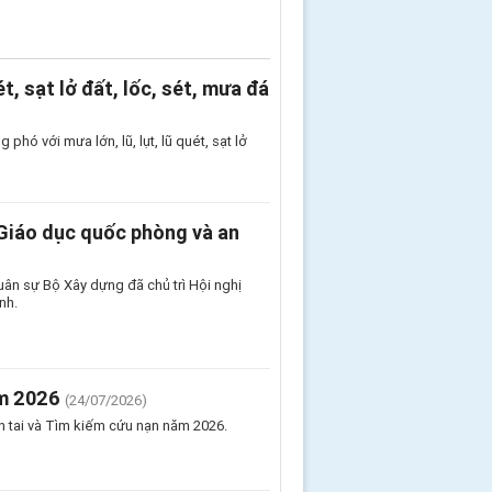
ét, sạt lở đất, lốc, sét, mưa đá
hó với mưa lớn, lũ, lụt, lũ quét, sạt lở
 Giáo dục quốc phòng và an
uân sự Bộ Xây dựng đã chủ trì Hội nghị
nh.
ăm 2026
(24/07/2026)
 tai và Tìm kiếm cứu nạn năm 2026.