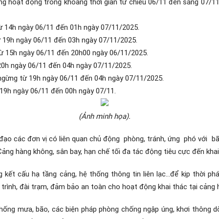
 hoạt động trong khoảng thời gian từ chiều 06/11 đến sáng 07/11/
 14h ngày 06/11 đến 01h ngày 07/11/2025.
 19h ngày 06/11 đến 03h ngày 07/11/2025.
ừ 15h ngày 06/11 đến 20h00 ngày 06/11/2025.
20h ngày 06/11 đến 04h ngày 07/11/2025.
gừng từ 19h ngày 06/11 đến 04h ngày 07/11/2025.
9h ngày 06/11 đến 00h ngày 07/11.
(Ảnh minh họa).
đạo các đơn vị có liên quan chủ động
phòng, tránh, ứng
phó với
bã
 Cảng hàng không, sân bay, hạn chế tối đa tác động tiêu cực đến kha
ết cấu hạ tầng cảng, hệ thống thông tin liên lạc...để kịp thời phá
trình, đài trạm, đảm bảo an toàn cho hoạt động khai thác tại cảng 
 chống mưa, bão, các biện pháp phòng chống ngập úng, khơi thông 