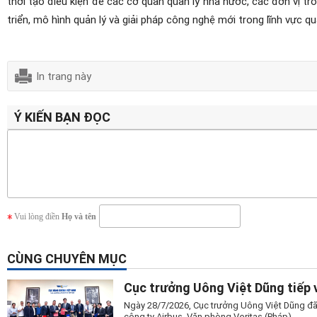
thời tạo điều kiện để các cơ quan quản lý nhà nước, các đơn vị 
triển, mô hình quản lý và giải pháp công nghệ mới trong lĩnh vực qu
In trang này
Ý KIẾN BẠN ĐỌC
Vui lòng điền
Họ và tên
CÙNG CHUYÊN MỤC
Cục trưởng Uông Việt Dũng tiếp 
Ngày 28/7/2026, Cục trưởng Uông Việt Dũng đã 
công ty Airbus, Văn phòng Veritas (Pháp).