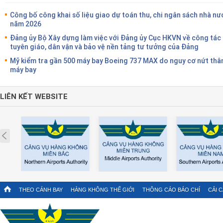
Công bố công khai số liệu giao dự toán thu, chi ngân sách nhà nư
năm 2026
Đảng ủy Bộ Xây dựng làm việc với Đảng ủy Cục HKVN về công tác
tuyên giáo, dân vận và bảo vệ nền tảng tư tưởng của Đảng
Mỹ kiểm tra gần 500 máy bay Boeing 737 MAX do nguy cơ nứt thâ
máy bay
LIÊN KẾT WEBSITE
Prev
THEO CÁNH BAY
HÀNG KHÔNG THẾ GIỚI
THÔNG CÁO BÁO CHÍ
CẢI 