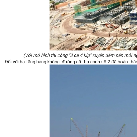
(Với mô hình thi công "3 ca 4 kíp" xuyên đêm nên mỗi 
Đối với hạ tầng hàng không, đường cất hạ cánh số 2 đã hoàn thà