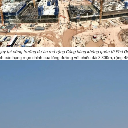
ngày tại công trường dự án mở rộng Cảng hàng không quốc tế Phú Qu
nh các hạng mục chính của lòng đường với chiều dài 3.300m, rộng 4