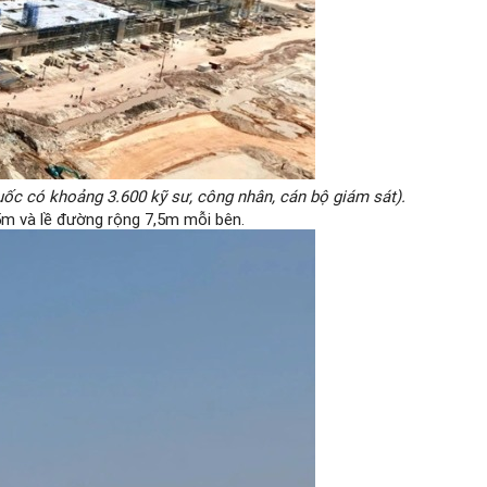
ốc có khoảng 3.600 kỹ sư, công nhân, cán bộ giám sát).
5m và lề đường rộng 7,5m mỗi bên.