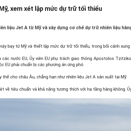
Mỹ, xem xét lập mức dự trữ tối thiểu
n liệu Jet A từ Mỹ và xây dựng cơ chế dự trữ nhiên liệu hà
máy bay từ Mỹ và thiết lập mức dự trữ tối thiểu, trong bối cảnh xun
 các nước EU, Ủy viên EU phụ trách giao thông Apostolos Tzitziko
uộc EU phải chuẩn bị các phương án ứng phó.
thế cho châu Âu, chẳng hạn như nhiên liệu Jet A sản xuất tại Mỹ.
iệt về tiêu chuẩn và khả năng tương thích với hạ tầng hàng không. Ủ