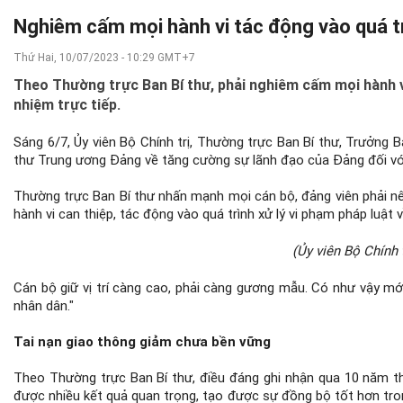
Nghiêm cấm mọi hành vi tác động vào quá tr
Thứ Hai, 10/07/2023 - 10:29 GMT+7
Theo Thường trực Ban Bí thư, phải nghiêm cấm mọi hành vi 
nhiệm trực tiếp.
Sáng 6/7, Ủy viên Bộ Chính trị, Thường trực Ban Bí thư, Trưởng 
thư Trung ương Đảng về tăng cường sự lãnh đạo của Đảng đối với 
Thường trực Ban Bí thư nhấn mạnh mọi cán bộ, đảng viên phải nê
hành vi can thiệp, tác động vào quá trình xử lý vi phạm pháp luật 
(Ủy viên Bộ Chính 
Cán bộ giữ vị trí càng cao, phải càng gương mẫu. Có như vậy mớ
nhân dân."
Tai nạn giao thông giảm chưa bền vững
Theo Thường trực Ban Bí thư, điều đáng ghi nhận qua 10 năm t
được nhiều kết quả quan trọng, tạo được sự đồng bộ tốt hơn tron