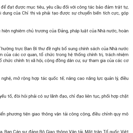
 để đạt được mục tiêu, yêu cầu đối với công tác bảo đảm trật tự,
 dung của Chỉ thị và phải tạo được sự chuyển biến tích cực, góp
ực hiện nghiêm chủ trương của Đảng, pháp luật của Nhà nước, hoàn
 Thường trực Ban Bí thư đề nghị bổ sung chính sách của Nhà nước
ệm của các cơ quan, tổ chức trong hệ thống chính trị, trách nhiệm
 chức chính trị xã hội, cộng đồng dân cư, sự tham gia của các cơ
nghệ, mở rộng hợp tác quốc tế; nâng cao năng lực quản lý, điều
u tố, đòi hỏi phải có sự lãnh đạo, chỉ đạo liên tục, phối hợp chặt
triển phương tiện giao thông vận tải công cộng, điều chỉnh quy mô
a, Ban Cán sự đảng Bộ Giao thông Vận tải, Mặt trận Tổ quốc Việt