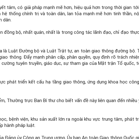
yết tâm, có giải pháp mạnh mẽ hơn, hiệu quả hơn trong thời gian tới
hệ thống chính trị và toàn dân, lan tỏa mạnh mẽ hơn tinh thần, nội
n dân.
iện đồng bộ, nhất quán, nhất là trong công tác lãnh đạo, chỉ đạo th
qua là Luật Đường bộ và Luật Trật tự, an toàn giao thông đường bộ.
g giao thông. Đẩy mạnh phân cấp, phân quyền, quy định rõ trách nhi
 cường tuyên truyền, giáo dục, sự tham gia của Mặt trận Tổ quốc, tổ
c phát triển kết cấu hạ tầng giao thông, ứng dụng khoa học công 
ểm, Thường trực Ban Bí thư cho biết vấn đề này liên quan đến nhiều yế
học, bệnh viện, khu sản xuất lớn ra ngoài khu vực trung tâm, phát 
ấp hành pháp luật.
 của Đảng ủy Công an Trung ương, Ủy ban An toàn Giao thông Quốc gi