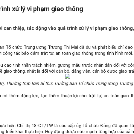
ình xử lý vi phạm giao thông
can thiệp, tác động vào quá trình xử lý vi phạm giao thông, 
Ban Tổ chức Trung ương Trương Thị Mai đã dự và phát biểu chỉ đạo tạ
công tác bảo đảm trật tự, an toàn giao thông trong tình hình mới.
u cao tinh thần trách nhiệm, gương mẫu trước nhân dân đối với cô
về giao thông, nhất là đối với cán bộ, đảng viên, cán bộ được giao tr
trị, Thường trực Ban Bí thư, Trưởng Ban Tổ chức Trung ương Trương 
i có thêm động lực, tạo thêm thuận lợi cho trật tự, an toàn giao
hực hiện Chỉ thị 18-CT/TW là các cấp ủy, tổ chức Đảng đã quan tâ
g triển khai thực hiện. Huy động được sức mạnh tổng hợp của cả hệ