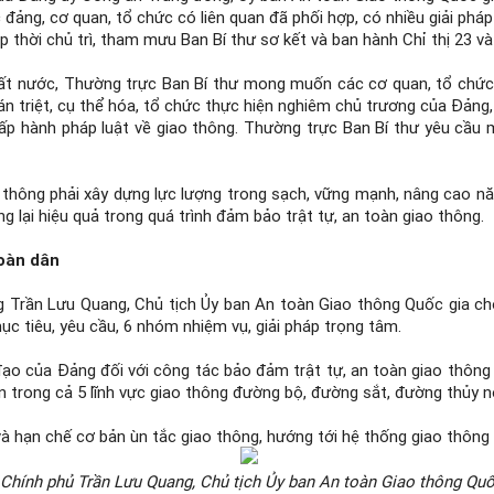
ức đảng, cơ quan, tổ chức có liên quan đã phối hợp, có nhiều giải ph
 thời chủ trì, tham mưu Ban Bí thư sơ kết và ban hành Chỉ thị 23 và
ất nước, Thường trực Ban Bí thư mong muốn các cơ quan, tổ chức t
án triệt, cụ thể hóa, tổ chức thực hiện nghiêm chủ trương của Đảng
p hành pháp luật về giao thông. Thường trực Ban Bí thư yêu cầu 
 thông phải xây dựng lực lượng trong sạch, vững mạnh, nâng cao năn
g lại hiệu quả trong quá trình đảm bảo trật tự, an toàn giao thông.
toàn dân
g Trần Lưu Quang, Chủ tịch Ủy ban An toàn Giao thông Quốc gia cho
mục tiêu, yêu cầu, 6 nhóm nhiệm vụ, giải pháp trọng tâm.
 đạo của Đảng đối với công tác bảo đảm trật tự, an toàn giao thông 
n trong cả 5 lĩnh vực giao thông đường bộ, đường sắt, đường thủy nộ
à hạn chế cơ bản ùn tắc giao thông, hướng tới hệ thống giao thông vậ
Chính phủ Trần Lưu Quang, Chủ tịch Ủy ban An toàn Giao thông Quốc