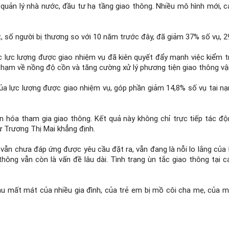
uản lý nhà nước, đầu tư hạ tầng giao thông. Nhiều mô hình mới, cá
t, số người bị thương so với 10 năm trước đây, đã giảm 37% số vụ, 
ác lực lượng được giao nhiệm vụ đã kiên quyết đẩy mạnh việc kiểm 
 phạm về nồng độ cồn và tăng cường xử lý phương tiện giao thông vận 
ủa lực lượng được giao nhiệm vụ, góp phần giảm 14,8% số vụ tai nạ
ăn hóa tham gia giao thông. Kết quả này không chỉ trực tiếp tác đ
ư Trương Thị Mai khẳng định.
ng vẫn chưa đáp ứng được yêu cầu đặt ra, vẫn đang là nỗi lo lắng củ
hông vẫn còn là vấn đề lâu dài. Tình trạng ùn tắc giao thông tại c
au mất mát của nhiều gia đình, của trẻ em bị mồ côi cha mẹ, của 