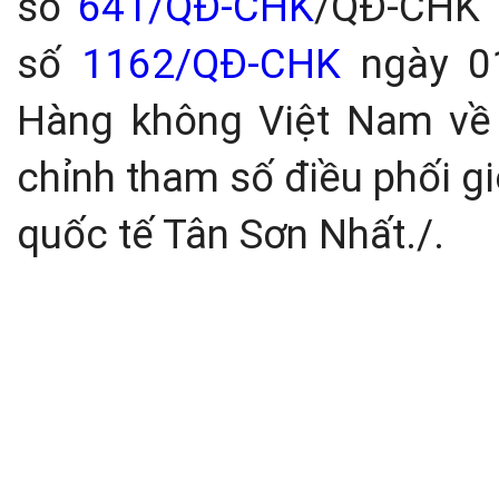
số
641/QĐ-CHK
/QĐ-CHK 
số
1162/QĐ-CHK
ngày 01
Hàng không Việt Nam về 
chỉnh tham số điều phối g
quốc tế Tân Sơn Nhất./.