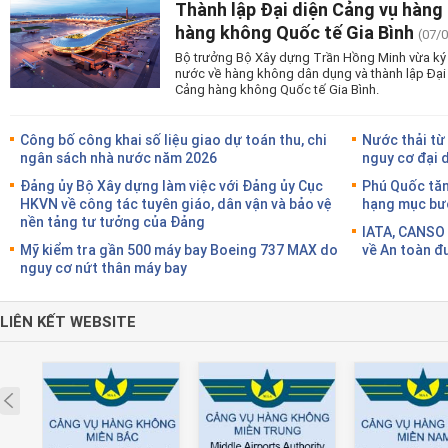
Thành lập Đại diện Cảng vụ hàng
hàng không Quốc tế Gia Bình
(07/
Bộ trưởng Bộ Xây dựng Trần Hồng Minh vừa ký 
nước về hàng không dân dụng và thành lập Đại
Cảng hàng không Quốc tế Gia Bình.
Công bố công khai số liệu giao dự toán thu, chi
Nước thải từ
ngân sách nhà nước năm 2026
nguy cơ đại 
Đảng ủy Bộ Xây dựng làm việc với Đảng ủy Cục
Phú Quốc tăn
HKVN về công tác tuyên giáo, dân vận và bảo vệ
hạng mục bướ
nền tảng tư tưởng của Đảng
IATA, CANSO 
Mỹ kiểm tra gần 500 máy bay Boeing 737 MAX do
về An toàn đ
nguy cơ nứt thân máy bay
LIÊN KẾT WEBSITE
Prev