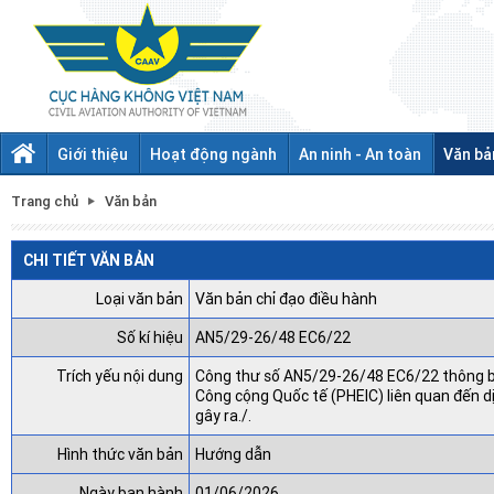
Giới thiệu
Hoạt động ngành
An ninh - An toàn
Văn bả
Trang chủ
Văn bản
CHI TIẾT VĂN BẢN
Loại văn bản
Văn bản chỉ đạo điều hành
Số kí hiệu
AN5/29-26/48 EC6/22
Trích yếu nội dung
Công thư số AN5/29-26/48 EC6/22 thông bá
Công cộng Quốc tế (PHEIC) liên quan đến d
gây ra./.
Hình thức văn bản
Hướng dẫn
Ngày ban hành
01/06/2026