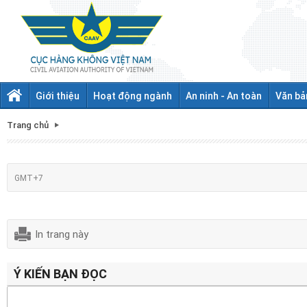
Giới thiệu
Hoạt động ngành
An ninh - An toàn
Văn bả
Trang chủ
GMT+7
In trang này
Ý KIẾN BẠN ĐỌC