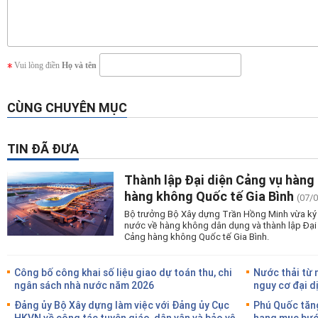
Vui lòng điền
Họ và tên
CÙNG CHUYÊN MỤC
TIN ĐÃ ĐƯA
Thành lập Đại diện Cảng vụ hàng
hàng không Quốc tế Gia Bình
(07/
Bộ trưởng Bộ Xây dựng Trần Hồng Minh vừa ký 
nước về hàng không dân dụng và thành lập Đại
Cảng hàng không Quốc tế Gia Bình.
Công bố công khai số liệu giao dự toán thu, chi
Nước thải từ 
ngân sách nhà nước năm 2026
nguy cơ đại d
Đảng ủy Bộ Xây dựng làm việc với Đảng ủy Cục
Phú Quốc tăng
HKVN về công tác tuyên giáo, dân vận và bảo vệ
hạng mục bước