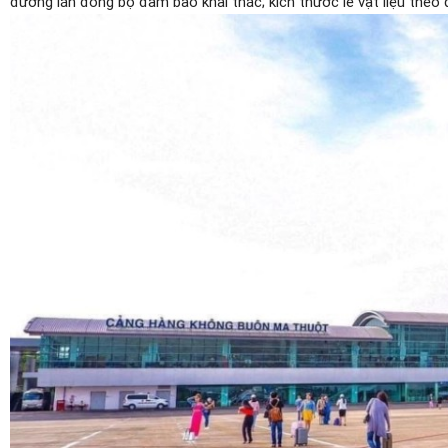
đường lăn đồng bộ đảm bảo khai thác; kích thước lề vật liệu theo 