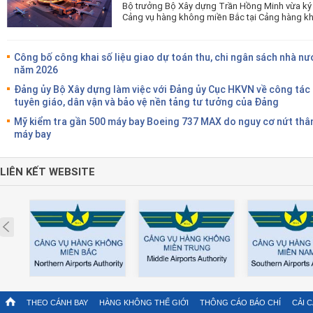
Bộ trưởng Bộ Xây dựng Trần Hồng Minh vừa ký 
Cảng vụ hàng không miền Bắc tại Cảng hàng kh
Công bố công khai số liệu giao dự toán thu, chi ngân sách nhà nư
năm 2026
Đảng ủy Bộ Xây dựng làm việc với Đảng ủy Cục HKVN về công tác
tuyên giáo, dân vận và bảo vệ nền tảng tư tưởng của Đảng
Mỹ kiểm tra gần 500 máy bay Boeing 737 MAX do nguy cơ nứt thâ
máy bay
LIÊN KẾT WEBSITE
Prev
THEO CÁNH BAY
HÀNG KHÔNG THẾ GIỚI
THÔNG CÁO BÁO CHÍ
CẢI 