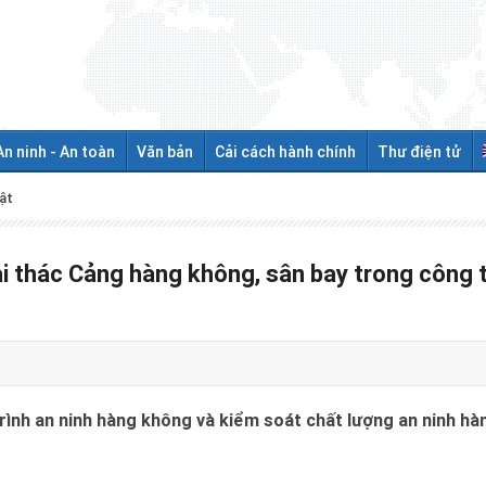
An ninh - An toàn
Văn bản
Cải cách hành chính
Thư điện tử
ật
i thác Cảng hàng không, sân bay trong công 
trình an ninh hàng không và kiểm soát chất lượng an ninh 