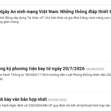
gày An ninh mạng Việt Nam: Những thông điệp thiết t
chủ động xây dựng “lá chắn số” cho bản thân và gia đình bằng cách nâng cao 
ng gian mạng.
ăng ký phương tiện bay từ ngày 20/7/2026
(06/08/2026)
n hành Thông tư 78/2026/TT-BCA hướng dẫn Luật Phòng không nhân dân 2024,
ay.
nh bày văn bản hợp nhất
(04/08/2026)
 hành Nghị định số 250/2026/NĐ-CP quy định chi tiết về kỹ thuật trình bày văn