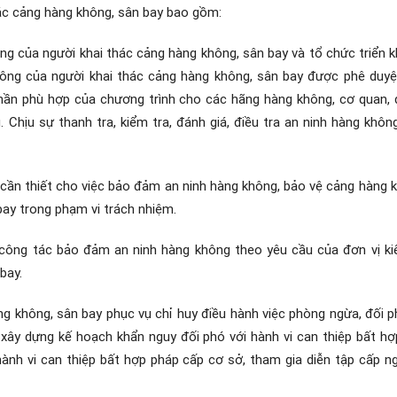
ác cảng hàng không, sân bay bao gồm:
g của người khai thác cảng hàng không, sân bay và tổ chức triển k
ông của người khai thác cảng hàng không, sân bay được phê duyệ
hần phù hợp của chương trình cho các hãng hàng không, cơ quan, d
 Chịu sự thanh tra, kiểm tra, đánh giá, điều tra an ninh hàng khô
ị cần thiết cho việc bảo đảm an ninh hàng không, bảo vệ cảng hàng k
bay trong phạm vi trách nhiệm.
an công tác bảo đảm an ninh hàng không theo yêu cầu của đơn vị k
bay.
 không, sân bay phục vụ chỉ huy điều hành việc phòng ngừa, đối ph
 xây dựng kế hoạch khẩn nguy đối phó với hành vi can thiệp bất hợ
hành vi can thiệp bất hợp pháp cấp cơ sở, tham gia diễn tập cấp ng