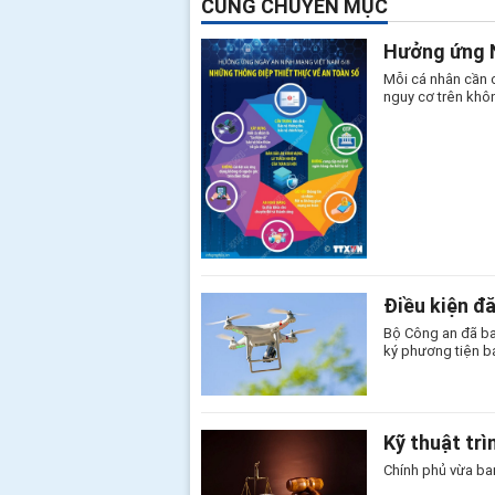
CÙNG CHUYÊN MỤC
Hưởng ứng N
Mỗi cá nhân cần 
nguy cơ trên khô
Điều kiện đ
Bộ Công an đã ba
ký phương tiện b
Kỹ thuật trì
Chính phủ vừa ban