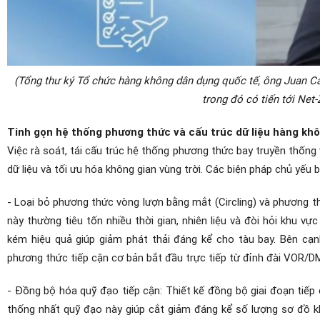
(Tổng thư ký Tổ chức hàng không dân dụng quốc tế, ông Juan Ca
trong đó có tiến tới Net
Tinh gọn hệ thống phương thức và cấu trúc dữ liệu hàng kh
Việc rà soát, tái cấu trúc hệ thống phương thức bay truyền thống 
dữ liệu và tối ưu hóa không gian vùng trời. Các biện pháp chủ yếu
- Loại bỏ phương thức vòng lượn bằng mắt (Circling) và phương 
này thường tiêu tốn nhiều thời gian, nhiên liệu và đòi hỏi khu v
kém hiệu quả giúp giảm phát thải đáng kể cho tàu bay. Bên cạn
phương thức tiếp cận cơ bản bắt đầu trực tiếp từ đỉnh đài VOR/D
- Đồng bộ hóa quỹ đạo tiếp cận: Thiết kế đồng bộ giai đoạn tiếp
thống nhất quỹ đạo này giúp cắt giảm đáng kể số lượng sơ đồ kha