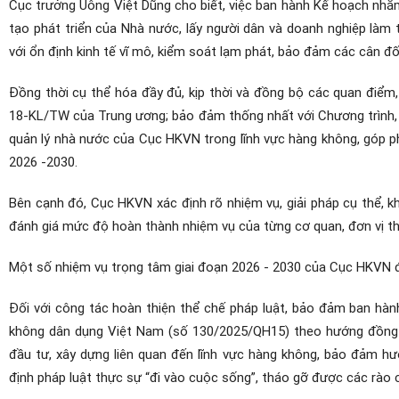
Cục trưởng Uông Việt Dũng cho biết, việc ban hành Kế hoạch nhằ
tạo phát triển của Nhà nước, lấy người dân và doanh nghiệp làm 
với ổn định kinh tế vĩ mô, kiểm soát lạm phát, bảo đảm các cân đ
Đồng thời cụ thể hóa đầy đủ, kịp thời và đồng bộ các quan điểm,
18-KL/TW của Trung ương; bảo đảm thống nhất với Chương trình,
quản lý nhà nước của Cục HKVN trong lĩnh vực hàng không, góp phầ
2026 -2030.
Bên cạnh đó, Cục HKVN xác định rõ nhiệm vụ, giải pháp cụ thể, kh
đánh giá mức độ hoàn thành nhiệm vụ của từng cơ quan, đơn vị t
Một số nhiệm vụ trọng tâm giai đoạn 2026 - 2030 của Cục HKVN đ
Đối với công tác hoàn thiện thể chế pháp luật, bảo đảm ban hành
không dân dụng Việt Nam (số 130/2025/QH15) theo hướng đồng bộ,
đầu tư, xây dựng liên quan đến lĩnh vực hàng không, bảo đảm hư
định pháp luật thực sự “đi vào cuộc sống”, tháo gỡ được các rào cả