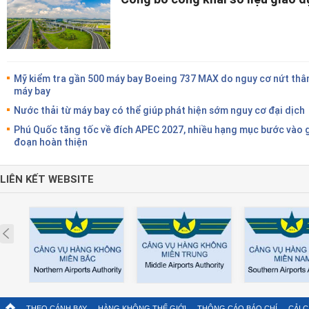
Mỹ kiểm tra gần 500 máy bay Boeing 737 MAX do nguy cơ nứt thâ
máy bay
Nước thải từ máy bay có thể giúp phát hiện sớm nguy cơ đại dịch
Phú Quốc tăng tốc về đích APEC 2027, nhiều hạng mục bước vào g
đoạn hoàn thiện
LIÊN KẾT WEBSITE
Prev
THEO CÁNH BAY
HÀNG KHÔNG THẾ GIỚI
THÔNG CÁO BÁO CHÍ
CẢI 