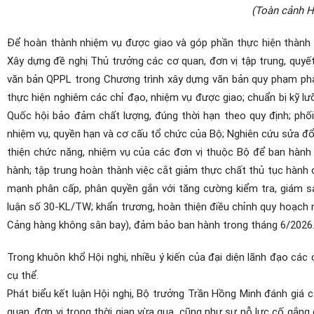
(Toàn cảnh H
Để hoàn thành nhiệm vụ được giao và góp phần thực hiện thành
Xây dựng đề nghị Thủ trưởng các cơ quan, đơn vị tập trung, quyế
văn bản QPPL trong Chương trình xây dựng văn bản quy phạm pháp
thực hiện nghiêm các chỉ đạo, nhiệm vụ được giao; chuẩn bị kỹ lưỡ
Quốc hội bảo đảm chất lượng, đúng thời hạn theo quy định; phối
nhiệm vụ, quyền hạn và cơ cấu tổ chức của Bộ; Nghiên cứu sửa đổi 
thiện chức năng, nhiệm vụ của các đơn vị thuộc Bộ để ban hành 
hành; tập trung hoàn thành việc cắt giảm thực chất thủ tục hành chí
mạnh phân cấp, phân quyền gắn với tăng cường kiểm tra, giám sá
luận số 30-KL/TW; khẩn trương, hoàn thiện điều chỉnh quy hoạch n
Cảng hàng không sân bay), đảm bảo ban hành trong tháng 6/2026
Trong khuôn khổ Hội nghị, nhiều ý kiến của đại diện lãnh đạo cá
cụ thể.
Phát biểu kết luận Hội nghị, Bộ trưởng Trần Hồng Minh đánh giá 
quan, đơn vị trong thời gian vừa qua, cũng như sự nỗ lực cố gắn