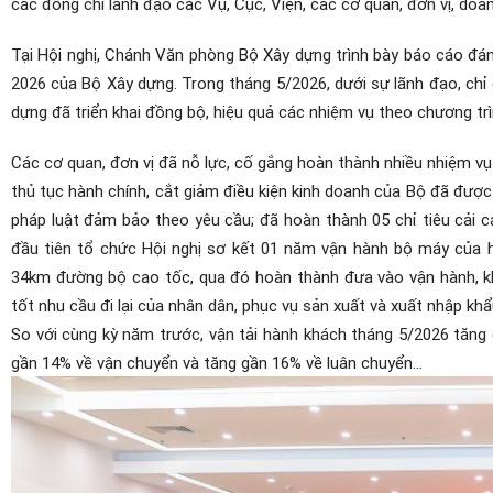
các đồng chí lãnh đạo các Vụ, Cục, Viện, các cơ quan, đơn vị, doa
Tại Hội nghị, Chánh Văn phòng Bộ Xây dựng trình bày báo cáo đán
2026 của Bộ Xây dựng.
Trong tháng 5/2026, dưới sự lãnh đạo, chỉ 
dựng đã triển khai đồng bộ, hiệu quả các nhiệm vụ theo chương t
Các cơ quan, đơn vị đã nỗ lực, cố gắng hoàn thành nhiều nhiệm vụ
thủ tục hành chính, cắt giảm điều kiện kinh doanh của Bộ đã đượ
pháp luật đảm bảo theo yêu cầu; đã hoàn thành 05 chỉ tiêu cải 
đầu tiên tổ chức Hội nghị sơ kết 01 năm vận hành bộ máy của h
34km đường bộ cao tốc, qua đó hoàn thành đưa vào vận hành, kh
tốt nhu cầu đi lại của nhân dân, phục vụ sản xuất và xuất nhập k
So với cùng kỳ năm trước, vận tải hành khách tháng 5/2026 tăng 
gần 14% về vận chuyển và tăng gần 16% về luân chuyển…