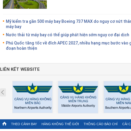
Mỹ kiểm tra gần 500 máy bay Boeing 737 MAX do nguy cơ nứt thâ
máy bay
Nước thải từ máy bay có thể giúp phát hiện sớm nguy cơ đại dịch
Phú Quốc tăng tốc về đích APEC 2027, nhiều hạng mục bước vào g
đoạn hoàn thiện
LIÊN KẾT WEBSITE
Prev
THEO CÁNH BAY
HÀNG KHÔNG THẾ GIỚI
THÔNG CÁO BÁO CHÍ
CẢI 