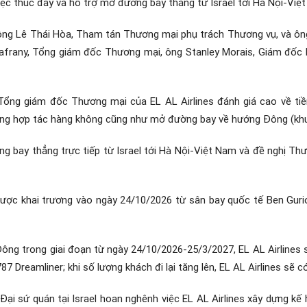
việc thúc đẩy và hỗ trợ mở đường bay thẳng từ Israel tới Hà Nội-Việ
ông Lê Thái Hòa, Tham tán Thương mại phụ trách Thương vụ, và ông
 Zafrany, Tổng giám đốc Thương mại, ông Stanley Morais, Giám đốc
 Tổng giám đốc Thương mại của EL AL Airlines đánh giá cao về tiề
ộng hợp tác hàng không cũng như mở đường bay về hướng Đông (khu
g bay thẳng trực tiếp từ Israel tới Hà Nội-Việt Nam và đề nghị Th
ược khai trương vào ngày 24/10/2026 từ sân bay quốc tế Ben Gurio
ông trong giai đoạn từ ngày 24/10/2026-25/3/2027, EL AL Airlines s
7 Dreamliner; khi số lượng khách đi lại tăng lên, EL AL Airlines sẽ 
i sứ quán tại Israel hoan nghênh việc EL AL Airlines xây dựng kế