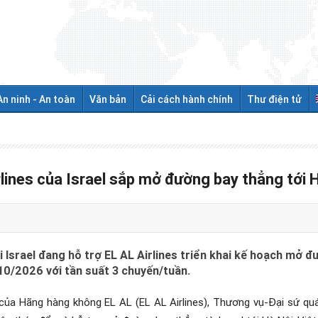
An ninh - An toàn
Văn bản
Cải cách hành chính
Thư điện tử
ines của Israel sắp mở đường bay thẳng tới 
Israel đang hỗ trợ EL AL Airlines triển khai kế hoạch mở đư
 10/2026 với tần suất 3 chuyến/tuần.
nh của Hãng hàng không EL AL (EL AL Airlines), Thương vụ-Đại sứ qu