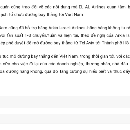
 quán cũng trao đổi về các nội dung mà EL AL Airlines quan tâm, b
 hoạch tổ chức đường bay thẳng tới Việt Nam.
am cũng đã hỗ trợ hãng Arkia Israeli Airlines-hãng hàng không tư n
i tần suất 1-3 chuyến/tuần và hiện tại, theo đề nghị của Arkia Is
phép phê duyệt để mở đường bay thẳng từ Tel Aviv tới Thành phố Hồ 
p tục mở đường bay thẳng đến Việt Nam, trong thời gian tới, với c
n nữa cho việc đi lại của các doanh nghiệp, thương nhân, nhà đầu 
óa đường hàng không, qua đó tăng cường sự hiểu biết và thúc đẩ