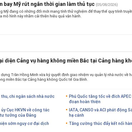
n bay Mỹ rút ngắn thời gian làm thủ tục
(05/08/2026)
 Mỹ đang có những đổi mới mang tính thử nghiệm để thay thế quy trình truyền
a mô hình này nhằm cải thiện hiệu quả vận hành.
ại diện Cảng vụ hàng không miền Bắc tại Cảng hàng kh
 dựng Trần Hồng Minh vừa ký quyết định giao nhiệm vụ quản lý nhà nước về h
ng miền Bắc tại Cảng hàng không Quốc tế Gia Bình.
 thu, chi ngân sách nhà nước
Phú Quốc tăng tốc về đích APEC 
đoạn hoàn thiện
g ủy Cục HKVN về công tác
IATA, CANSO và ACI phát động S
g tư tưởng của Đảng
hạ cánh
hiện sớm nguy cơ đại dịch
Tăng cường thúc đẩy kết nối hàn