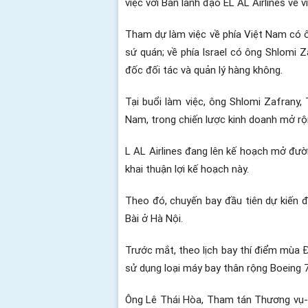
việc với Ban lãnh đạo EL AL Airlines về 
Tham dự làm việc về phía Việt Nam có 
sứ quán; về phía Israel có ông Shlomi
đốc đối tác và quản lý hàng không.
Tại buổi làm việc, ông Shlomi Zafrany,
Nam, trong chiến lược kinh doanh mở r
L AL Airlines đang lên kế hoạch mở đườn
khai thuận lợi kế hoạch này.
Theo đó, chuyến bay đầu tiên dự kiến đ
Bài ở Hà Nội.
Trước mắt, theo lịch bay thí điểm mùa Đ
sử dụng loại máy bay thân rộng Boeing 78
Ông Lê Thái Hòa, Tham tán Thương vụ-Đạ