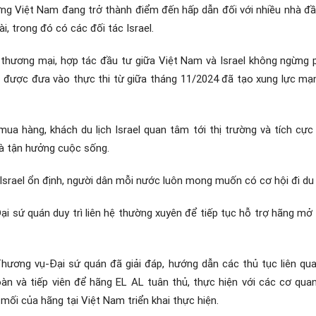
ường Việt Nam đang trở thành điểm đến hấp dẫn đối với nhiều nhà đ
, trong đó có các đối tác Israel.
i thương mại, hợp tác đầu tư giữa Việt Nam và Israel không ngừng 
 được đưa vào thực thi từ giữa tháng 11/2024 đã tạo xung lực mạ
mua hàng, khách du lịch Israel quan tâm tới thị trường và tích cự
à tận hưởng cuộc sống.
bàn Israel ổn định, người dân mỗi nước luôn mong muốn có cơ hội đi du
ại sứ quán duy trì liên hệ thường xuyên để tiếp tục hỗ trợ hãng mở
Thương vụ-Đại sứ quán đã giải đáp, hướng dẫn các thủ tục liên qua
àn và tiếp viên để hãng EL AL tuân thủ, thực hiện với các cơ qu
mối của hãng tại Việt Nam triển khai thực hiện.