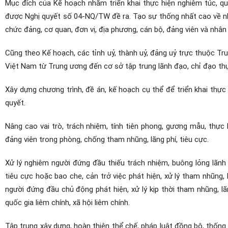
Mục đích của Kế hoạch nhằm triển khai thực hiện nghiêm túc, quyế
được Nghị quyết số 04-NQ/TW đề ra. Tạo sự thống nhất cao về nhận
chức đảng, cơ quan, đơn vị, địa phương, cán bộ, đảng viên và nhân
Cũng theo Kế hoạch, các tỉnh uỷ, thành uỷ, đảng uỷ trực thuộc T
Việt Nam từ Trung ương đến cơ sở tập trung lãnh đạo, chỉ đạo th
Xây dựng chương trình, đề án, kế hoạch cụ thể để triển khai thực
quyết.
Nâng cao vai trò, trách nhiệm, tính tiên phong, gương mẫu, thực
đảng viên trong phòng, chống tham nhũng, lãng phí, tiêu cực.
Xử lý nghiêm người đứng đầu thiếu trách nhiệm, buông lỏng lãnh đ
tiêu cực hoặc bao che, cản trở việc phát hiện, xử lý tham nhũng, 
người đứng đầu chủ động phát hiện, xử lý kịp thời tham nhũng, lã
quốc gia liêm chính, xã hội liêm chính.
Tập trung xây dựng, hoàn thiện thể chế, pháp luật đồng bộ, thống 