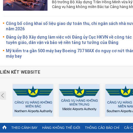
Bộ trưởng Bộ Xây dựng Trần Hồng Minh vừa ký 
Cảng vụ hàng không miền Bắc tại Cảng hàng kh
Công bố công khai số liệu giao dự toán thu, chi ngân sách nhà nư
năm 2026
Đảng ủy Bộ Xây dựng làm việc với Đảng ủy Cục HKVN về công tác
tuyên giáo, dân vận và bảo vệ nền tảng tư tưởng của Đảng
Mỹ kiểm tra gần 500 máy bay Boeing 737 MAX do nguy cơ nứt thâ
máy bay
LIÊN KẾT WEBSITE
Prev
THEO CÁNH BAY
HÀNG KHÔNG THẾ GIỚI
THÔNG CÁO BÁO CHÍ
CẢI 