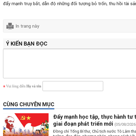
đẩy mạnh truy bắt, dẫn độ những đối tượng bỏ trốn, thu hồi tài sả
In trang này
Ý KIẾN BẠN ĐỌC
Vui lòng điền
Họ và tên
CÙNG CHUYÊN MỤC
Đẩy mạnh học tập, thực hành tư 
giai đoạn phát triển mới
(05/08/2026
Đồng chí Tổng Bí thư, Chủ tịch nước Tô Lâm tha