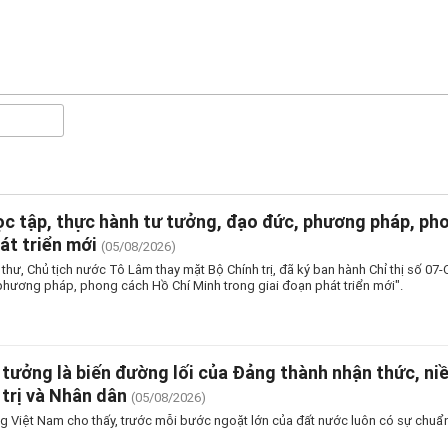
c tập, thực hành tư tưởng, đạo đức, phương pháp, ph
át triển mới
(05/08/2026)
thư, Chủ tịch nước Tô Lâm thay mặt Bộ Chính trị, đã ký ban hành Chỉ thị số 0
phương pháp, phong cách Hồ Chí Minh trong giai đoạn phát triển mới".
 tưởng là biến đường lối của Đảng thành nhận thức, ni
 trị và Nhân dân
(05/08/2026)
g Việt Nam cho thấy, trước mỗi bước ngoặt lớn của đất nước luôn có sự chuẩn 