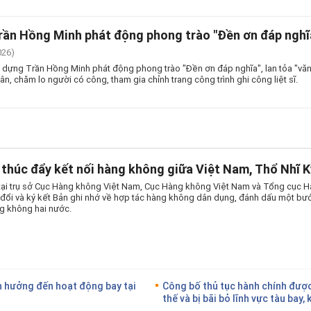
rần Hồng Minh phát động phong trào "Đền ơn đáp nghĩ
026)
 dựng Trần Hồng Minh phát động phong trào "Đền ơn đáp nghĩa", lan tỏa "văn 
 ân, chăm lo người có công, tham gia chỉnh trang công trình ghi công liệt sĩ.
thúc đẩy kết nối hàng không giữa Việt Nam, Thổ Nhĩ K
tại trụ sở Cục Hàng không Việt Nam, Cục Hàng không Việt Nam và Tổng cục 
o đổi và ký kết Bản ghi nhớ về hợp tác hàng không dân dụng, đánh dấu một bướ
g không hai nước.
 hưởng đến hoạt động bay tại
Công bố thủ tục hành chính được 
thế và bị bãi bỏ lĩnh vực tàu bay,