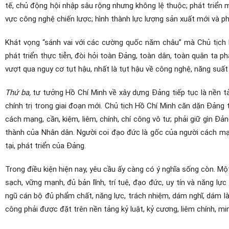
tế, chủ động hội nhập sâu rộng nhưng không lệ thuộc; phát triển 
vực công nghệ chiến lược; hình thành lực lượng sản xuất mới và p
Khát vọng “sánh vai với các cường quốc năm châu” mà Chủ tịch
phát triển thực tiễn, đòi hỏi toàn Đảng, toàn dân, toàn quân ta p
vượt qua nguy cơ tụt hậu, nhất là tụt hậu về công nghệ, năng suất 
Thứ ba,
tư tưởng Hồ Chí Minh về xây dựng Đảng tiếp tục là nền t
chính trị trong giai đoạn mới. Chủ tịch Hồ Chí Minh căn dặn Đản
cách mạng, cần, kiệm, liêm, chính, chí công vô tư; phải giữ gìn Đả
thành của Nhân dân. Người coi đạo đức là gốc của người cách mạn
tại, phát triển của Đảng.
Trong điều kiện hiện nay, yêu cầu ấy càng có ý nghĩa sống còn. 
sạch, vững mạnh, đủ bản lĩnh, trí tuệ, đạo đức, uy tín và năng lự
ngũ cán bộ đủ phẩm chất, năng lực, trách nhiệm, dám nghĩ, dám là
công phải được đặt trên nền tảng kỷ luật, kỷ cương, liêm chính, min