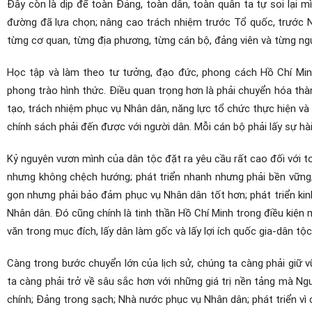
Đây còn là dịp để toàn Đảng, toàn dân, toàn quân ta tự soi lại 
đường đã lựa chọn; nâng cao trách nhiệm trước Tổ quốc, trước 
từng cơ quan, từng địa phương, từng cán bộ, đảng viên và từng ng
Học tập và làm theo tư tưởng, đạo đức, phong cách Hồ Chí Min
phong trào hình thức. Điều quan trọng hơn là phải chuyển hóa thàn
tạo, trách nhiệm phục vụ Nhân dân, năng lực tổ chức thực hiện và
chính sách phải đến được với người dân. Mỗi cán bộ phải lấy sự h
Kỷ nguyên vươn mình của dân tộc đặt ra yêu cầu rất cao đối với to
nhưng không chệch hướng; phát triển nhanh nhưng phải bền vững;
gọn nhưng phải bảo đảm phục vụ Nhân dân tốt hơn; phát triển ki
Nhân dân. Đó cũng chính là tinh thần Hồ Chí Minh trong điều kiện 
văn trong mục đích, lấy dân làm gốc và lấy lợi ích quốc gia-dân tộ
Càng trong bước chuyển lớn của lịch sử, chúng ta càng phải giữ 
ta càng phải trở về sâu sắc hơn với những giá trị nền tảng mà Người
chính; Đảng trong sạch; Nhà nước phục vụ Nhân dân; phát triển vì