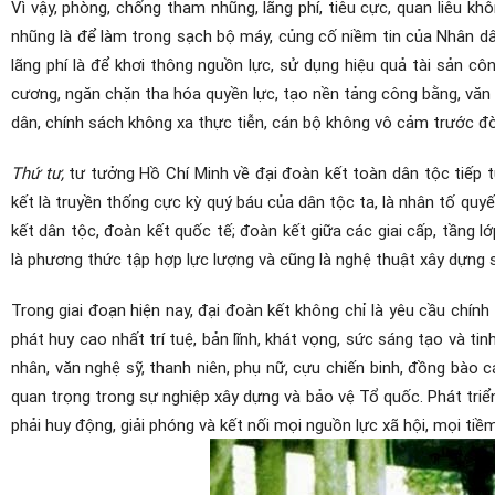
Vì vậy, phòng, chống tham nhũng, lãng phí, tiêu cực, quan liêu k
nhũng là để làm trong sạch bộ máy, củng cố niềm tin của Nhân dâ
lãng phí là để khơi thông nguồn lực, sử dụng hiệu quả tài sản côn
cương, ngăn chặn tha hóa quyền lực, tạo nền tảng công bằng, văn
dân, chính sách không xa thực tiễn, cán bộ không vô cảm trước đ
Thứ tư,
tư tưởng Hồ Chí Minh về đại đoàn kết toàn dân tộc tiếp 
kết là truyền thống cực kỳ quý báu của dân tộc ta, là nhân tố qu
kết dân tộc, đoàn kết quốc tế; đoàn kết giữa các giai cấp, tầng 
là phương thức tập hợp lực lượng và cũng là nghệ thuật xây dựng 
Trong giai đoạn hiện nay, đại đoàn kết không chỉ là yêu cầu chính
phát huy cao nhất trí tuệ, bản lĩnh, khát vọng, sức sáng tạo và t
nhân, văn nghệ sỹ, thanh niên, phụ nữ, cựu chiến binh, đồng bào 
quan trọng trong sự nghiệp xây dựng và bảo vệ Tổ quốc. Phát tri
phải huy động, giải phóng và kết nối mọi nguồn lực xã hội, mọi ti