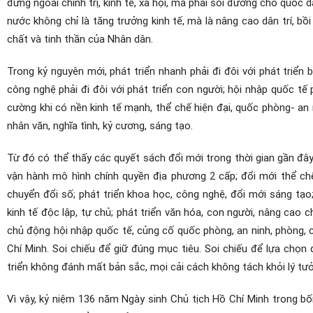
đứng ngoài chính trị, kinh tế, xã hội, mà phải soi đường cho quốc 
nước không chỉ là tăng trưởng kinh tế, mà là nâng cao dân trí, b
chất và tinh thần của Nhân dân.
Trong kỷ nguyên mới, phát triển nhanh phải đi đôi với phát triển b
công nghệ phải đi đôi với phát triển con người; hội nhập quốc tế 
cường khi có nền kinh tế mạnh, thể chế hiện đại, quốc phòng- an 
nhân văn, nghĩa tình, kỷ cương, sáng tạo.
Từ đó có thể thấy các quyết sách đổi mới trong thời gian gần đây,
vận hành mô hình chính quyền địa phương 2 cấp; đổi mới thể chế
chuyển đổi số; phát triển khoa học, công nghệ, đổi mới sáng tạo;
kinh tế độc lập, tự chủ; phát triển văn hóa, con người, nâng cao
chủ động hội nhập quốc tế, củng cố quốc phòng, an ninh, phòng, 
Chí Minh. Soi chiếu để giữ đúng mục tiêu. Soi chiếu để lựa chọ
triển không đánh mất bản sắc, mọi cải cách không tách khỏi lý tưở
Vì vậy, kỷ niệm 136 năm Ngày sinh Chủ tịch Hồ Chí Minh trong bối 