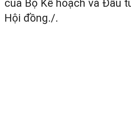
của Bộ Kế hoạch và Đầu t
Hội đồng./.